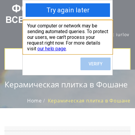
info@foshan.su
Wechat id: iurlov
TOGGLE
NAVIGATION
Керамическая плитка в Фошане
Home
Керамическая плитка в Фошане