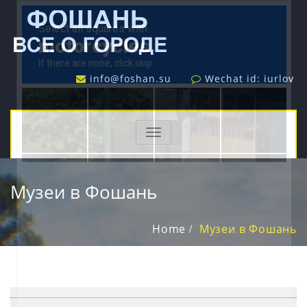
info@foshan.su
Wechat id: iurlov
TOGGLE
NAVIGATION
Музеи в Фошань
Home
Музеи в Фошань