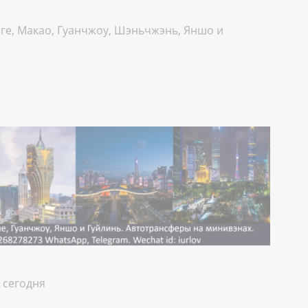
нге, Макао, Гуанчжоу, Шэньчжэнь, Яншо и
 сегодня