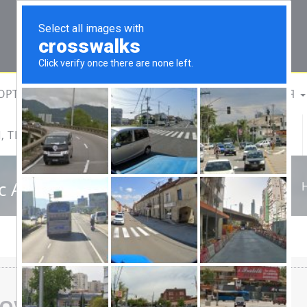
ОРТ
ЧТО ПОСМОТРЕТЬ
РАЗВЛЕЧЕНИЯ
, ТЦ, РЫНКИ
ЕЩЕ
ТУРГИД В ФОШАНЕ
c Area
Town Scenic Area