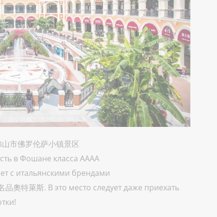
 2020 佛山市佛罗伦萨小镇景区
сть в Фошане класса АААА
ет с итальянскими брендами
品奧特萊斯. В это место следует даже приехать
отки!