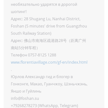
необязательно ударятся в дорогой
шопинг!
Адрес: 28 Shugang Lu, Nanhai District,
Foshan (5 minutes’ drive from Guangzhou
South Railway Station)
Адрес: 佛山市南海区疏港路28号（距离广州
南站5分钟车程）
Телефон 0757-8125 1288
www.florentiavillage.com/gf-en/index.html
.
Юрлов Александр гид и блогер в
Гонконге, Макао, Гуанчжоу, Шэньчжэнь,
Яншо и Гуйлинь
info@foshan.su
+79268278273 (WhatsApp, Telegram)