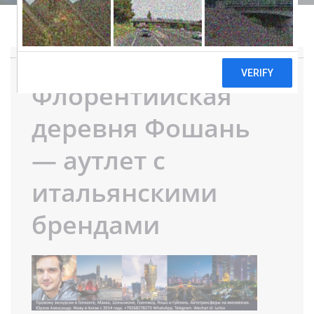
Флорентийская
деревня Фошань
— аутлет с
итальянскими
брендами