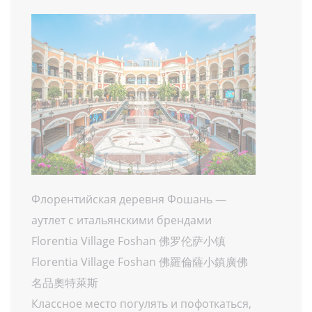
Флорентийская деревня Фошань —
аутлет с итальянскими брендами
Florentia Village Foshan 佛罗伦萨小镇
Florentia Village Foshan 佛羅倫薩小鎮廣佛
名品奧特萊斯
Классное место погулять и пофоткаться,