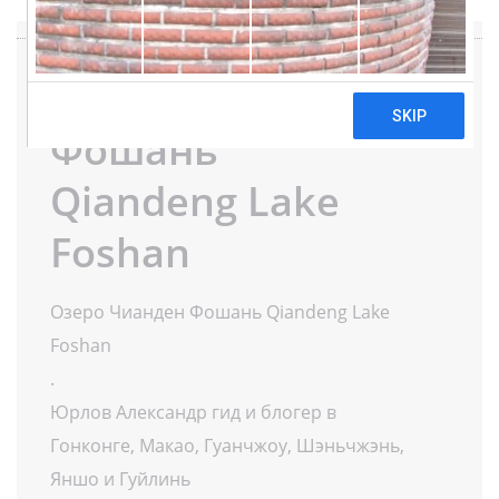
Озеро Чианден
Фошань
Qiandeng Lake
Foshan
Озеро Чианден Фошань Qiandeng Lake
Foshan
.
Юрлов Александр гид и блогер в
Гонконге, Макао, Гуанчжоу, Шэньчжэнь,
Яншо и Гуйлинь