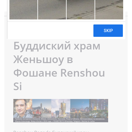
Renshou Pagoda
Буддиский храм
Женьшоу в
Фошане Renshou
Si