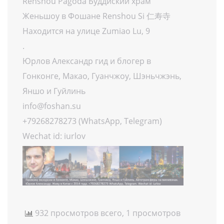
Renshou Pagoda Буддиский храм
Женьшоу в Фошане Renshou Si 仁寿寺
Находится на улице Zumiao Lu, 9
.
Юрлов Александр гид и блогер в
Гонконге, Макао, Гуанчжоу, Шэньчжэнь,
Яншо и Гуйлинь
info@foshan.su
+79268278273 (WhatsApp, Telegram)
Wechat id: iurlov
932 просмотров всего, 1 просмотров