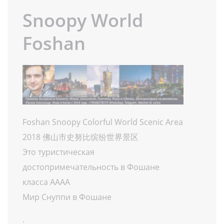
Snoopy World
Foshan
Foshan Snoopy Colorful World Scenic Area
2018 佛山市史努比缤纷世界景区
Это туристическая
достопримечательность в Фошане
класса АААА
Мир Снуппи в Фошане
.