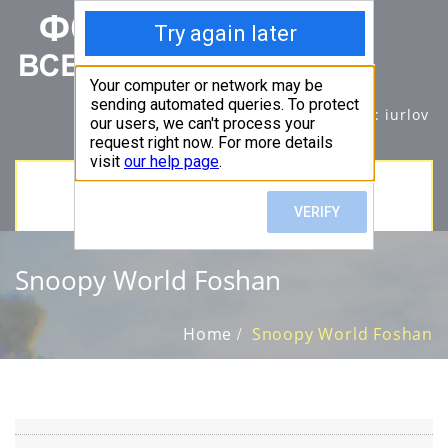
info@foshan.su
Wechat id: iurlov
TOGGLE
NAVIGATION
Snoopy World Foshan
Home
Snoopy World Foshan